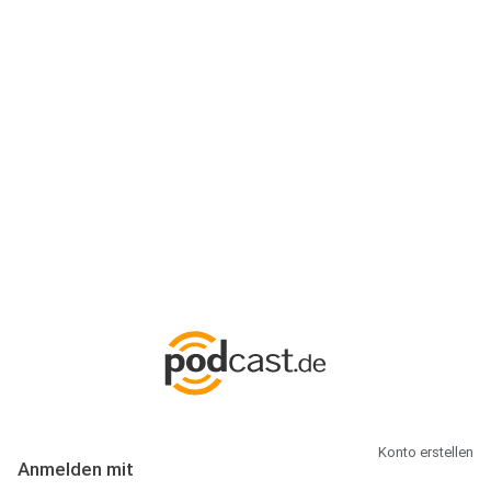
Anmeldung
Hallo Podcast-Hörer! Melde dich hier an. Dich erwarten 1 Million
abonnierbare Podcasts und alles, was Du rund um Podcasting
wissen musst.
Konto erstellen
Anmelden mit