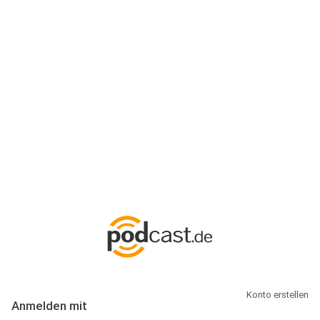
Anmeldung
Hallo Podcast-Hörer! Melde dich hier an. Dich erwarten 1 Million
abonnierbare Podcasts und alles, was Du rund um Podcasting
wissen musst.
Konto erstellen
Anmelden mit