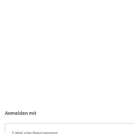
Anmeldung
Hallo Podcast-Hörer! Melde dich hier an. Dich erwarten 1 Million 
Anmelden mit