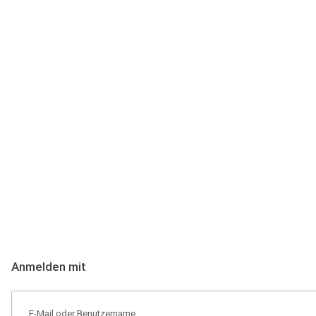
Anmeldung
Hallo Podcast-Hörer! Melde dich hier an. Dich erwarten 1 Million 
Anmelden mit