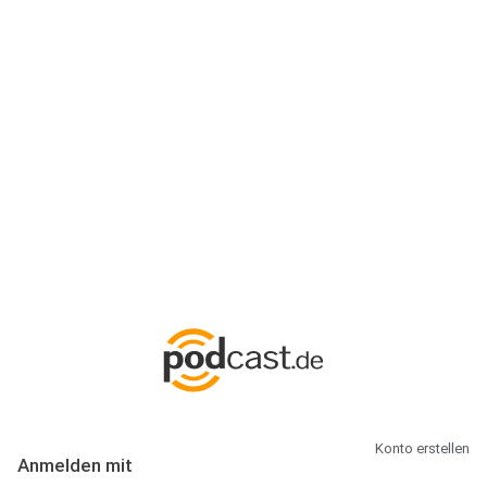
Anmeldung
Hallo Podcast-Hörer! Melde dich hier an. Dich erwarten 1 Million
abonnierbare Podcasts und alles, was Du rund um Podcasting
wissen musst.
Konto erstellen
Anmelden mit