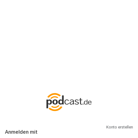
Anmeldung
Hallo Podcast-Hörer! Melde dich hier an. Dich erwarten 1 Million
abonnierbare Podcasts und alles, was Du rund um Podcasting
wissen musst.
Konto erstellen
Anmelden mit