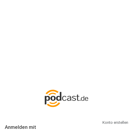
Anmeldung
Hallo Podcast-Hörer! Melde dich hier an. Dich erwarten 1 Million
abonnierbare Podcasts und alles, was Du rund um Podcasting
wissen musst.
Konto erstellen
Anmelden mit