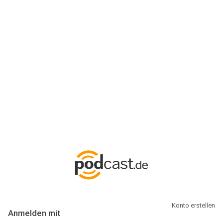
Anmeldung
Hallo Podcast-Hörer! Melde dich hier an. Dich erwarten 1 Million
abonnierbare Podcasts und alles, was Du rund um Podcasting
wissen musst.
Konto erstellen
Anmelden mit