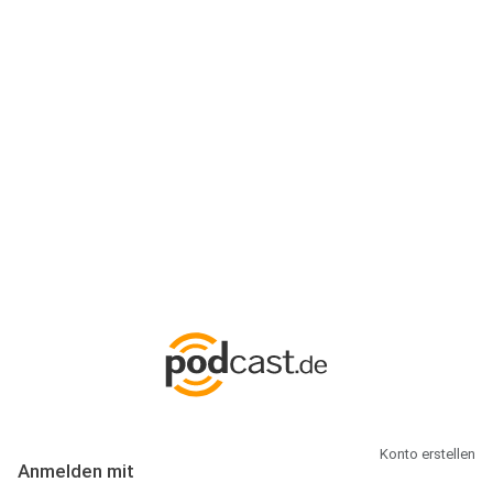
Anmeldung
Hallo Podcast-Hörer! Melde dich hier an. Dich erwarten 1 Million
abonnierbare Podcasts und alles, was Du rund um Podcasting
wissen musst.
Konto erstellen
Anmelden mit