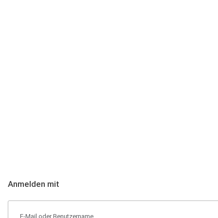
Anmeldung
Hallo Podcast-Hörer! Melde dich hier an. Dich erwarten 1 Million 
Anmelden mit