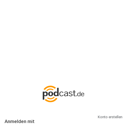
Anmeldung
Hallo Podcast-Hörer! Melde dich hier an. Dich erwarten 1 Million
abonnierbare Podcasts und alles, was Du rund um Podcasting
wissen musst.
Konto erstellen
Anmelden mit