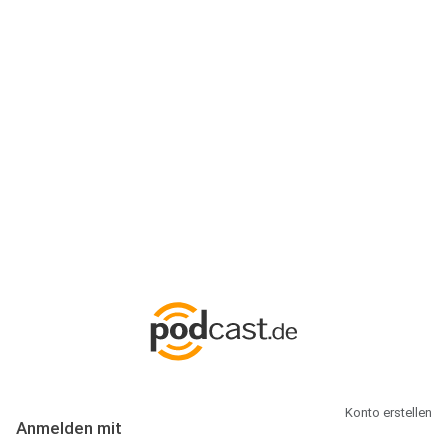
Anmeldung
Hallo Podcast-Hörer! Melde dich hier an. Dich erwarten 1 Million
abonnierbare Podcasts und alles, was Du rund um Podcasting
wissen musst.
Konto erstellen
Anmelden mit