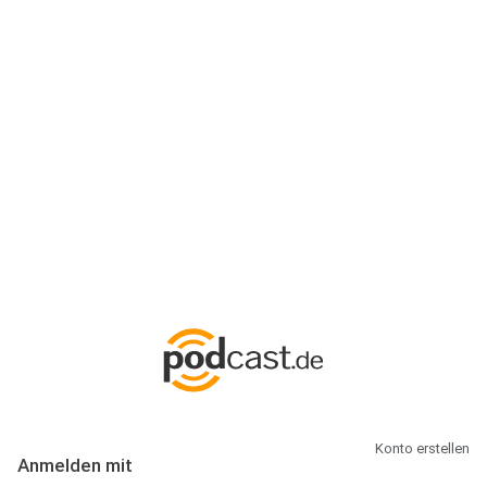
Anmeldung
Hallo Podcast-Hörer! Melde dich hier an. Dich erwarten 1 Million
abonnierbare Podcasts und alles, was Du rund um Podcasting
wissen musst.
Konto erstellen
Anmelden mit