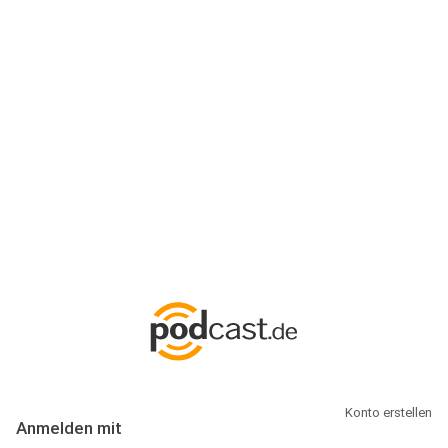
Anmeldung
Hallo Podcast-Hörer! Melde dich hier an. Dich erwarten 1 Million
abonnierbare Podcasts und alles, was Du rund um Podcasting
wissen musst.
Konto erstellen
Anmelden mit