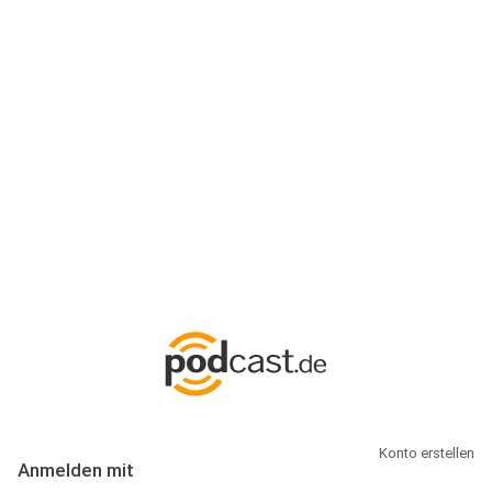
Anmeldung
Hallo Podcast-Hörer! Melde dich hier an. Dich erwarten 1 Million
abonnierbare Podcasts und alles, was Du rund um Podcasting
wissen musst.
Konto erstellen
Anmelden mit