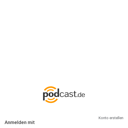
Anmeldung
Hallo Podcast-Hörer! Melde dich hier an. Dich erwarten 1 Million
abonnierbare Podcasts und alles, was Du rund um Podcasting
wissen musst.
Konto erstellen
Anmelden mit