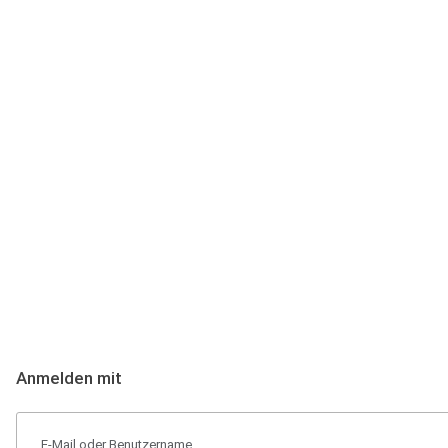
Anmeldung
Hallo Podcast-Hörer! Melde dich hier an. Dich erwarten 1 Million 
Anmelden mit