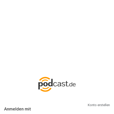
Anmeldung
Hallo Podcast-Hörer! Melde dich hier an. Dich erwarten 1 Million
abonnierbare Podcasts und alles, was Du rund um Podcasting
wissen musst.
Konto erstellen
Anmelden mit