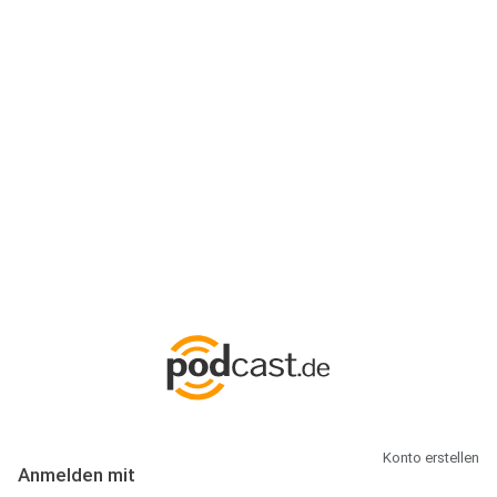
Anmeldung
Hallo Podcast-Hörer! Melde dich hier an. Dich erwarten 1 Million
abonnierbare Podcasts und alles, was Du rund um Podcasting
wissen musst.
Konto erstellen
Anmelden mit