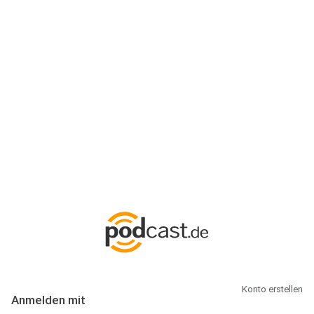
Anmeldung
Hallo Podcast-Hörer! Melde dich hier an. Dich erwarten 1 Million
abonnierbare Podcasts und alles, was Du rund um Podcasting
wissen musst.
Konto erstellen
Anmelden mit