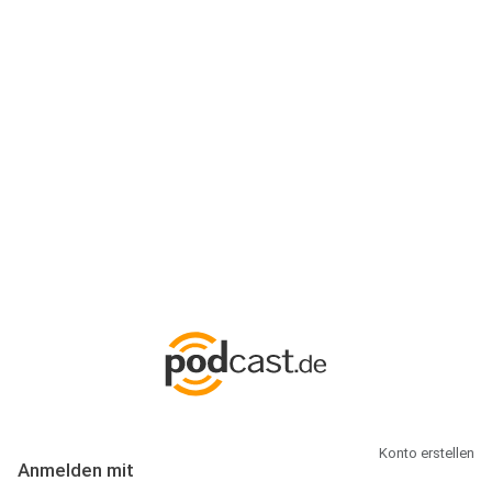
Anmeldung
Hallo Podcast-Hörer! Melde dich hier an. Dich erwarten 1 Million
abonnierbare Podcasts und alles, was Du rund um Podcasting
wissen musst.
Konto erstellen
Anmelden mit