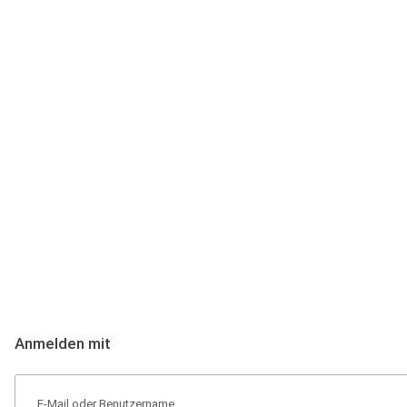
Anmeldung
Hallo Podcast-Hörer! Melde dich hier an. Dich erwarten 1 Million 
Anmelden mit