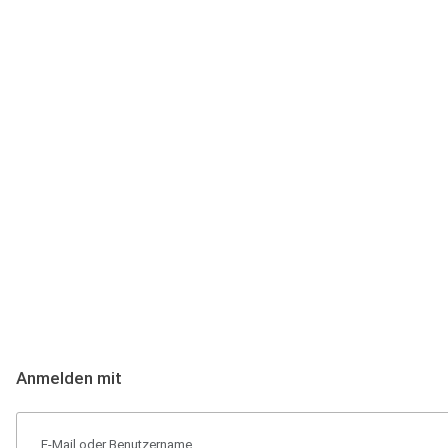
Anmeldung
Hallo Podcast-Hörer! Melde dich hier an. Dich erwarten 1 Million 
Anmelden mit