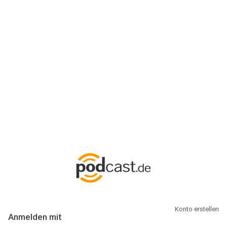
Anmeldung
Hallo Podcast-Hörer! Melde dich hier an. Dich erwarten 1 Million
abonnierbare Podcasts und alles, was Du rund um Podcasting
wissen musst.
Konto erstellen
Anmelden mit