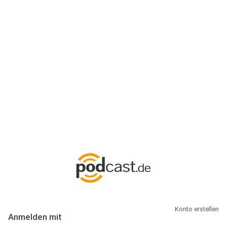
Anmeldung
Hallo Podcast-Hörer! Melde dich hier an. Dich erwarten 1 Million
abonnierbare Podcasts und alles, was Du rund um Podcasting
wissen musst.
Konto erstellen
Anmelden mit