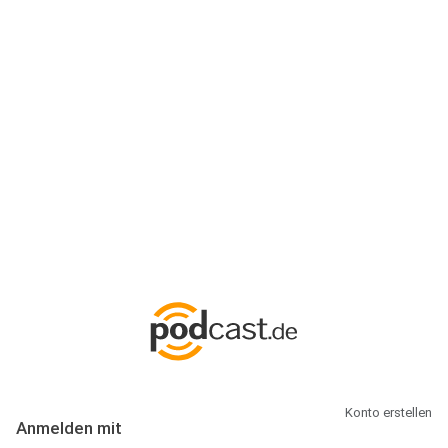
Anmeldung
Hallo Podcast-Hörer! Melde dich hier an. Dich erwarten 1 Million
abonnierbare Podcasts und alles, was Du rund um Podcasting
wissen musst.
Konto erstellen
Anmelden mit