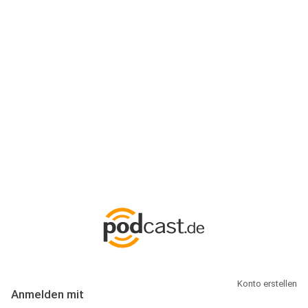
Anmeldung
Hallo Podcast-Hörer! Melde dich hier an. Dich erwarten 1 Million
abonnierbare Podcasts und alles, was Du rund um Podcasting
wissen musst.
Konto erstellen
Anmelden mit