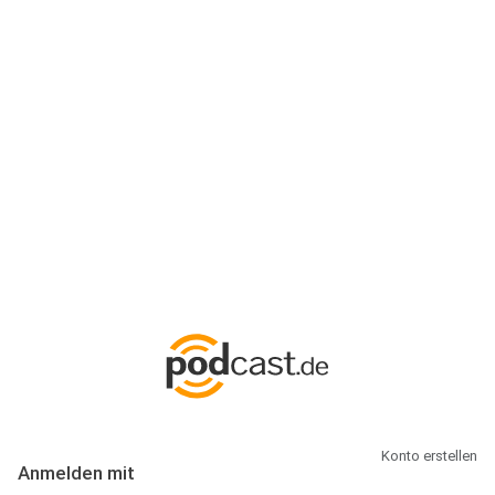
Anmeldung
Hallo Podcast-Hörer! Melde dich hier an. Dich erwarten 1 Million
abonnierbare Podcasts und alles, was Du rund um Podcasting
wissen musst.
Konto erstellen
Anmelden mit