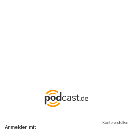
Anmeldung
Hallo Podcast-Hörer! Melde dich hier an. Dich erwarten 1 Million
abonnierbare Podcasts und alles, was Du rund um Podcasting
wissen musst.
Konto erstellen
Anmelden mit