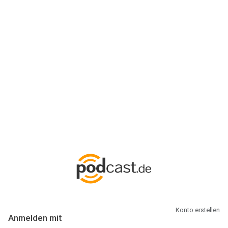
Anmeldung
Hallo Podcast-Hörer! Melde dich hier an. Dich erwarten 1 Million
abonnierbare Podcasts und alles, was Du rund um Podcasting
wissen musst.
Konto erstellen
Anmelden mit