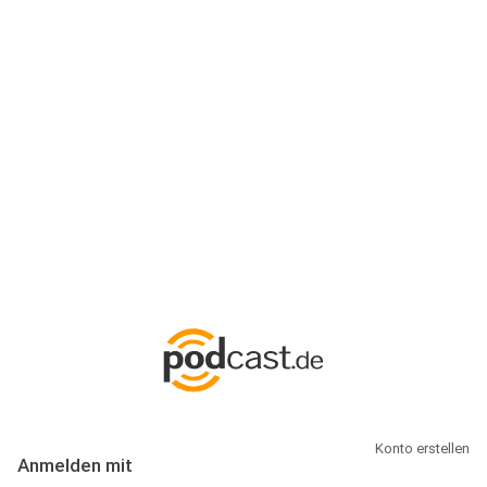
Anmeldung
Hallo Podcast-Hörer! Melde dich hier an. Dich erwarten 1 Million
abonnierbare Podcasts und alles, was Du rund um Podcasting
wissen musst.
Konto erstellen
Anmelden mit