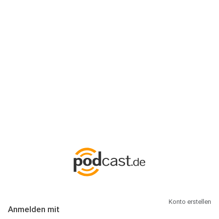
Anmeldung
Hallo Podcast-Hörer! Melde dich hier an. Dich erwarten 1 Million
abonnierbare Podcasts und alles, was Du rund um Podcasting
wissen musst.
Konto erstellen
Anmelden mit