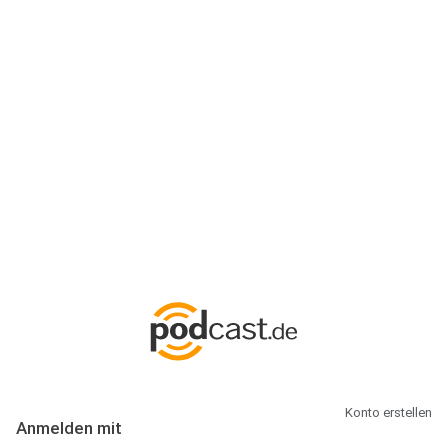
Anmeldung
Hallo Podcast-Hörer! Melde dich hier an. Dich erwarten 1 Million
abonnierbare Podcasts und alles, was Du rund um Podcasting
wissen musst.
Konto erstellen
Anmelden mit