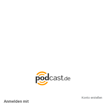
Anmeldung
Hallo Podcast-Hörer! Melde dich hier an. Dich erwarten 1 Million
abonnierbare Podcasts und alles, was Du rund um Podcasting
wissen musst.
Konto erstellen
Anmelden mit