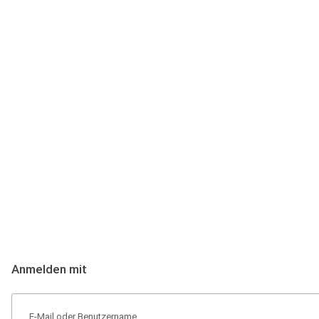
Anmeldung
Hallo Podcast-Hörer! Melde dich hier an. Dich erwarten 1 Million 
Anmelden mit