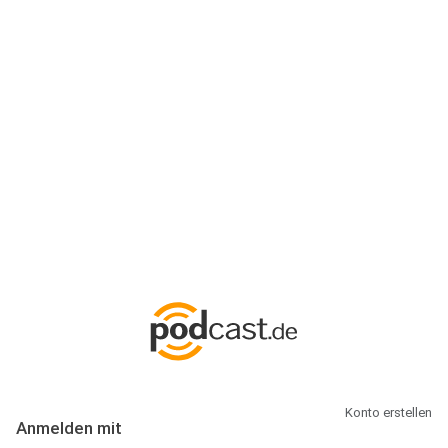
Anmeldung
Hallo Podcast-Hörer! Melde dich hier an. Dich erwarten 1 Million
abonnierbare Podcasts und alles, was Du rund um Podcasting
wissen musst.
Konto erstellen
Anmelden mit