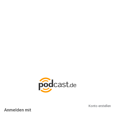
Anmeldung
Hallo Podcast-Hörer! Melde dich hier an. Dich erwarten 1 Million
abonnierbare Podcasts und alles, was Du rund um Podcasting
wissen musst.
Konto erstellen
Anmelden mit