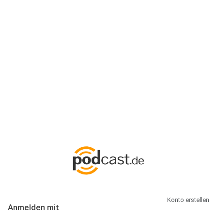
Anmeldung
Hallo Podcast-Hörer! Melde dich hier an. Dich erwarten 1 Million
abonnierbare Podcasts und alles, was Du rund um Podcasting
wissen musst.
Konto erstellen
Anmelden mit