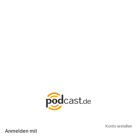
Anmeldung
Hallo Podcast-Hörer! Melde dich hier an. Dich erwarten 1 Million
abonnierbare Podcasts und alles, was Du rund um Podcasting
wissen musst.
Konto erstellen
Anmelden mit