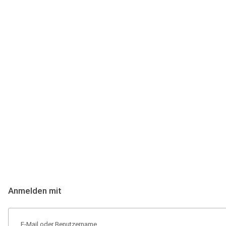
Anmeldung
Hallo Podcast-Hörer! Melde dich hier an. Dich erwarten 1 Million 
Anmelden mit