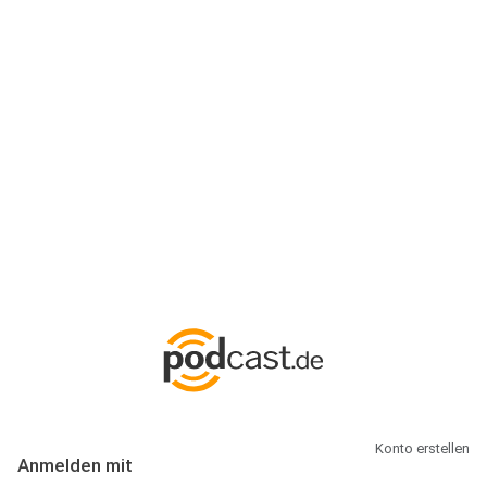
Anmeldung
Hallo Podcast-Hörer! Melde dich hier an. Dich erwarten 1 Million
abonnierbare Podcasts und alles, was Du rund um Podcasting
wissen musst.
Konto erstellen
Anmelden mit