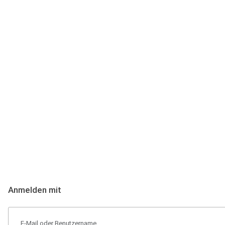
Anmeldung
Hallo Podcast-Hörer! Melde dich hier an. Dich erwarten 1 Million 
Anmelden mit