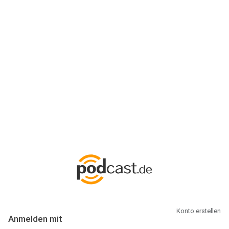
Anmeldung
Hallo Podcast-Hörer! Melde dich hier an. Dich erwarten 1 Million
abonnierbare Podcasts und alles, was Du rund um Podcasting
wissen musst.
Konto erstellen
Anmelden mit