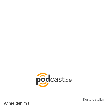
Anmeldung
Hallo Podcast-Hörer! Melde dich hier an. Dich erwarten 1 Million
abonnierbare Podcasts und alles, was Du rund um Podcasting
wissen musst.
Konto erstellen
Anmelden mit