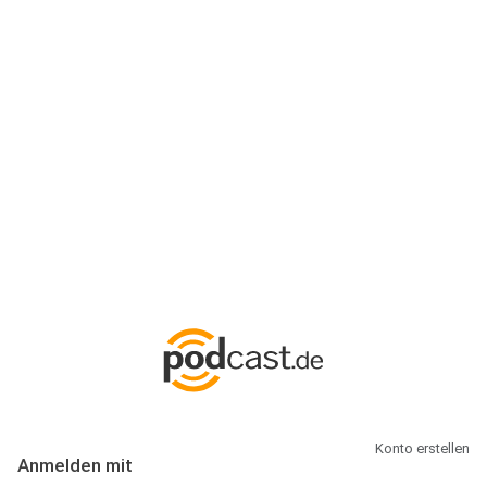
Anmeldung
Hallo Podcast-Hörer! Melde dich hier an. Dich erwarten 1 Million
abonnierbare Podcasts und alles, was Du rund um Podcasting
wissen musst.
Konto erstellen
Anmelden mit