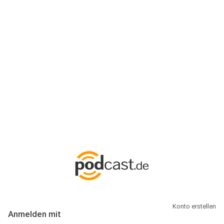
Anmeldung
Hallo Podcast-Hörer! Melde dich hier an. Dich erwarten 1 Million
abonnierbare Podcasts und alles, was Du rund um Podcasting
wissen musst.
Konto erstellen
Anmelden mit