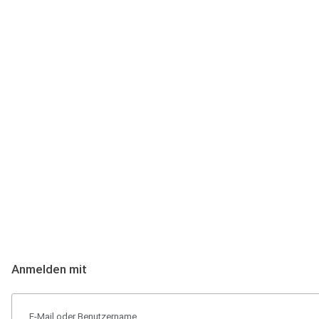
Anmeldung
Hallo Podcast-Hörer! Melde dich hier an. Dich erwarten 1 Million 
Anmelden mit