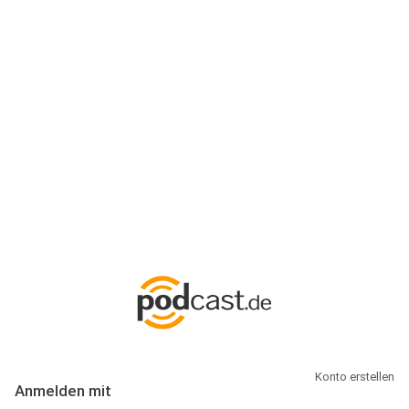
Anmeldung
Hallo Podcast-Hörer! Melde dich hier an. Dich erwarten 1 Million
abonnierbare Podcasts und alles, was Du rund um Podcasting
wissen musst.
Konto erstellen
Anmelden mit