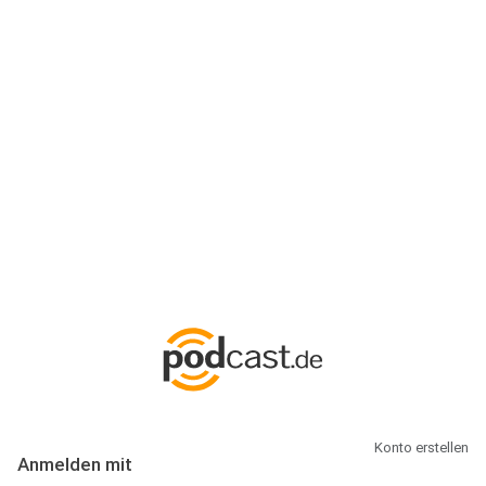
Anmeldung
Hallo Podcast-Hörer! Melde dich hier an. Dich erwarten 1 Million
abonnierbare Podcasts und alles, was Du rund um Podcasting
wissen musst.
Konto erstellen
Anmelden mit