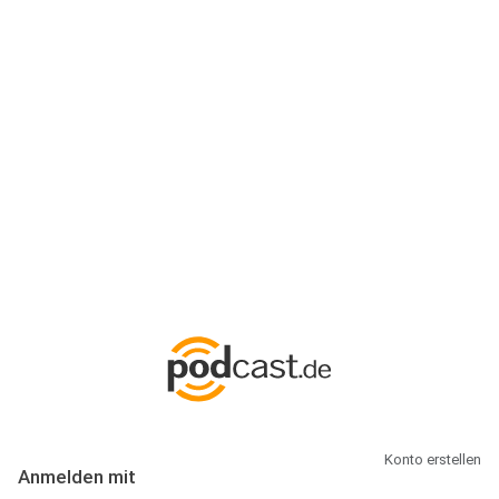
Anmeldung
Hallo Podcast-Hörer! Melde dich hier an. Dich erwarten 1 Million
abonnierbare Podcasts und alles, was Du rund um Podcasting
wissen musst.
Konto erstellen
Anmelden mit